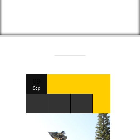
09
Sep